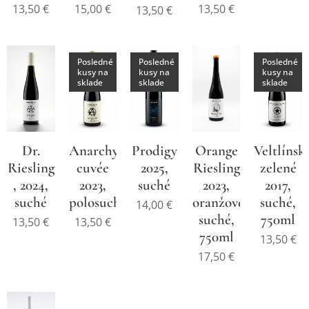
13,50
€
15,00
€
13,50
€
13,50
€
Posledné
Posledné
Posledné
kusy na
kusy na
kusy na
sklade
sklade
sklade
Dr.
Anarchy
Prodigy
Orange
Veltlínsk
Riesling
cuvée
2025,
Riesling
zelené
, 2024,
2023,
suché
2023,
2017,
suché
polosuché
oranžové,
suché,
14,00
€
suché,
750ml
13,50
€
13,50
€
750ml
13,50
€
17,50
€