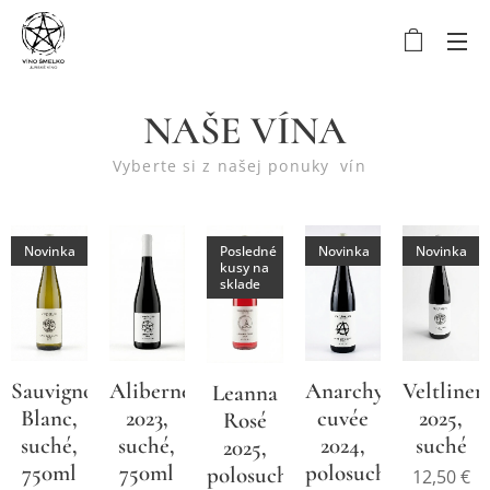
NAŠE VÍNA
Vyberte si z našej ponuky vín
Novinka
Posledné
Novinka
Novinka
kusy na
sklade
Sauvignon
Alibernet
Anarchy
Veltliner
Leanna
Blanc,
2023,
cuvée
2025,
Rosé
suché,
suché,
2024,
suché
2025,
750ml
750ml
polosuché,
polosuché
12,50
€