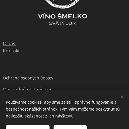
O nás
Kontakt
Ochrana osobných údajov
Obchodné podmienky
Používame cookies, aby sme zaistili správne fungovanie a
bezpečnosť našich stránok. Tým vám môžeme poskytnúť tú
© 2020 Jurské Víno s.r.o. všetky práva vyhradené
Cookies
najlepšiu skúsenosť z ich návštevy.
Jazyky