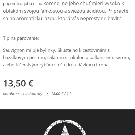
pripomína jeho silné
korene, no jeho chuť mieri vysoko k
oblakom svojou ľahkosťou a sviežou aciditou.
Pripravte
sa na aromatickú jazdu, ktorá vás neprestane baviť.“
Tip na párovanie:
Sauvignon miluje bylinky. Skúste ho k cestovinám s
bazalkovým pestom, šalátom s rukolou a balkánskym syrom,
alebo k čerstvým rybám so štedrou dávkou citróna.
13,50
€
nezahŕňa cenu dopravy
18,00 € / 1 l