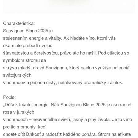
Charakteristika:
Sauvignon Blanc 2025 je
stelesnením energie a vitality. Ak hľadáte víno, ktoré vás
okamžite prebudí svojou
šťavnatosťou a čerstvosťou, práve ste ho našli. Pod etiketou so
symbolom stromu sa
skrýva mladý, dravý Sauvignon, ktorý naplno využíva potenciál
svätojurských
vinohradov a prináša čistý, nefalšovaný aromatický zážitok.
Popis:
„Dúšok tekutej energie. Náš Sauvignon Blanc 2025 je ako ranná
rosa v jurských
vinohradoch – neuveriteľne svieži, jasný a plný života. Je to víno
pre tie momenty, keď
chcete cítiť ľahkosť a radosť z každého pohára. Strom na etikete