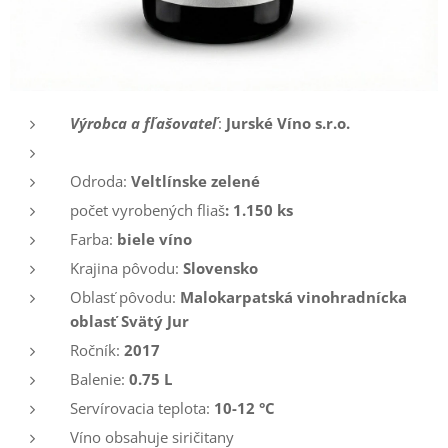
Výrobca a fľašovateľ
:
Jurské Víno s.r.o.
Odroda:
Veltlínske zelené
počet vyrobených fliaš
: 1.150 ks
Farba:
biele
víno
Krajina pôvodu:
Slovensko
Oblasť pôvodu:
Malokarpatská vinohradnícka
oblasť Svätý Jur
Ročník:
2017
Balenie:
0.75 L
Servírovacia teplota:
10-12 °C
Víno obsahuje siričitany