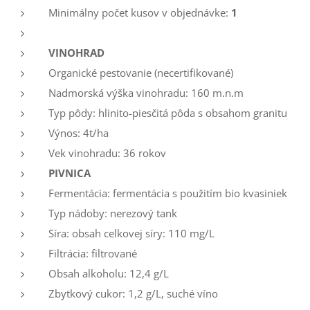
Minimálny počet kusov v objednávke:
1
VINOHRAD
Organické pestovanie (necertifikované)
Nadmorská výška vinohradu: 160 m.n.m
Typ pôdy: hlinito-piesčitá pôda s obsahom granitu
Výnos: 4t/ha
Vek vinohradu: 36 rokov
PIVNICA
Fermentácia: fermentácia s použitím bio kvasiniek
Typ nádoby: nerezový tank
Síra: obsah celkovej síry: 110 mg/L
Filtrácia: filtrované
Obsah alkoholu: 12,4 g/L
Zbytkový cukor: 1,2 g/L, suché víno