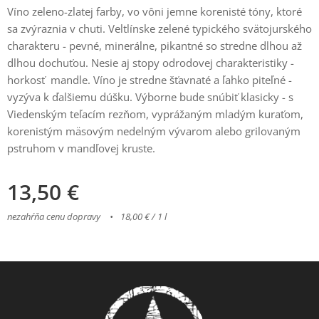
Víno zeleno-zlatej farby, vo vôni jemne korenisté tóny, ktoré
sa zvýraznia v chuti. Veltlínske zelené typického svätojurského
charakteru - pevné, minerálne, pikantné so stredne dlhou až
dlhou dochuťou. Nesie aj stopy odrodovej charakteristiky -
horkosť mandle. Víno je stredne šťavnaté a ľahko piteľné -
vyzýva k ďalšiemu dúšku. Výborne bude snúbiť klasicky - s
Viedenským teľacím rezňom, vyprážaným mladým kuraťom,
korenistým mäsovým nedelným vývarom alebo grilovaným
pstruhom v mandľovej kruste.
13,50
€
nezahŕňa cenu dopravy
18,00 € / 1 l