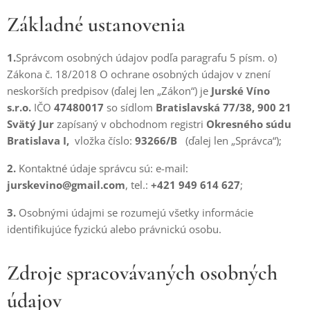
Základné ustanovenia
1.
Správcom osobných údajov podľa paragrafu 5 písm. o)
Zákona č. 18/2018 O ochrane osobných údajov v znení
neskorších predpisov (ďalej len „Zákon“) je
Jurské Víno
s.r.o.
IČO
47480017
so sídlom
Bratislavská 77/38, 900 21
Svätý Jur
zapísaný v obchodnom registri
Okresného súdu
Bratislava I,
vložka číslo:
93266/B
(ďalej len „Správca“);
2.
Kontaktné údaje správcu sú: e-mail:
jurskevino@gmail.com
, tel.:
+
421 949 614 627
;
3.
Osobnými údajmi se rozumejú všetky informácie
identifikujúce fyzickú alebo právnickú osobu.
Zdroje spracovávaných osobných
údajov