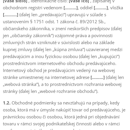
[vaše sídlo]
, identifikačné číslo:
[vaše ičo]
, zapísanej v
obchodnom registri vedenom
[………]
, oddiel
[………]
, vložka
[……….]
(ďalej len „predávajúci“) upravujú v súlade s
ustanovením § 1751 odst. 1 zákona č. 89/2012 Sb.,
občianskeho zákonníka, v znení neskorších predpisov (ďalej
jen „občiansky zákonník“) vzájomné práva a povinnosti
zmluvných strán vzniknuté v súvislosti alebo na základe
kupnej zmluvy (ďalej len „kúpna zmluva“) uzavieranej medzi
predávajúcim a inou fyzickou osobou (ďalej len „kupujúci“)
prostredníctvom internetového obchodu predávajúceho.
Internetový obchod je predávajúcim vedený na webovej
stránke umiestnenej na internetovej adrese
[………]
(ďalej len
„webová stránka“), a to prostredníctvom rozhrania webovej
stránky (ďalej len „webové rozhranie obchodu“).
1.2.
Obchodné podmienky sa nevzťahujú na prípady, kedy
osoba, ktorá má v úmysle nakúpiť tovar od predávajúceho, je
právnickou osobou či osobou, ktorá jedná pri objednávání
tovaru v rámci svojej podnikateľskej činnosti alebo v rámci