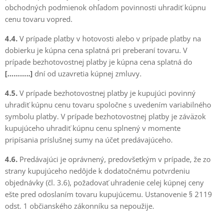
obchodných podmienok ohľadom povinnosti uhradiť kúpnu
cenu tovaru vopred.
4.4.
V prípade platby v hotovosti alebo v prípade platby na
dobierku je kúpna cena splatná pri preberaní tovaru. V
prípade bezhotovostnej platby je kúpna cena splatná do
[………..]
dní od uzavretia kúpnej zmluvy.
4.5.
V prípade bezhotovostnej platby je kupujúci povinný
uhradiť kúpnu cenu tovaru spoločne s uvedením variabilného
symbolu platby. V prípade bezhotovostnej platby je záväzok
kupujúceho uhradiť kúpnu cenu splnený v momente
pripísania príslušnej sumy na účet predávajúceho.
4.6.
Predávajúci je oprávnený, predovšetkým v prípade, že zo
strany kupujúceho nedôjde k dodatočnému potvrdeniu
objednávky (čl. 3.6), požadovať uhradenie celej kúpnej ceny
ešte pred odoslaním tovaru kupujúcemu. Ustanovenie § 2119
odst. 1 občianského zákonníku sa nepoužije.