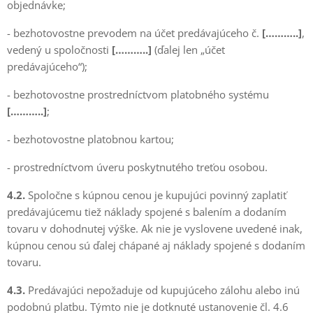
objednávke;
- bezhotovostne prevodem na účet predávajúceho č.
[………..]
,
vedený u spoločnosti
[………..]
(ďalej len „účet
predávajúceho“);
- bezhotovostne prostredníctvom platobného systému
[………..]
;
- bezhotovostne platobnou kartou;
- prostredníctvom úveru poskytnutého treťou osobou.
4.2.
Spoločne s kúpnou cenou je kupujúci povinný zaplatiť
predávajúcemu tiež náklady spojené s balením a dodaním
tovaru v dohodnutej výške. Ak nie je vyslovene uvedené inak,
kúpnou cenou sú ďalej chápané aj náklady spojené s dodaním
tovaru.
4.3.
Predávajúci nepožaduje od kupujúceho zálohu alebo inú
podobnú platbu. Týmto nie je dotknuté ustanovenie čl. 4.6