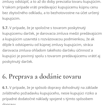
zmluvy odstúpiť, a to až do doby prevzatia tovaru kupujúcim.
V takom prípade vráti predávajúci kupujúcemu kúpnu cenu
bez zbytočného odkladu, a to bezhotovostne na účet určený
kupujúcim.
5.7.
V prípade, že je spoločne s tovarom poskytnutý
kupujúcemu darček, je darovacia zmluva medzi predávajúcim
a kupujúcim uzavretá s rozväzovacou podmienkou, že ak
dôjde k odstúpeniu od kúpnej zmluvy kupujúcim, stráca
darovacia zmluva ohľadom takéhoto darčeku účinnosť a
kupujúci je povinný spolu s tovarom predávajúcemu vrátiť aj
poskytnutý darček.
6. Preprava a dodánie tovaru
6.1.
V prípade, že je spôsob dopravy dohodnutý na základe
zvláštneho požiadavku kupujúceho, nesie kupujúci riziko a
prípadné dodatočné náklady spojené s týmto spôsobem
dopravy.