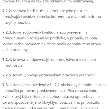
povahu tovaru a na základe reklamy nimi realizovanej,
7.2.2.
sa tovar hodí k účelu, ktorý pre jeho použitie
predávajúci uvádza alebo ku ktorému sa tovar tohto druhu
obvykle používa,
7.2.3.
tovar zodpovedá kvalitou alebo prevedením
dohodnutému vzorku alebo predlohe, v prípade, že bola
kvalita alebo prevedenie určené podľa dohodnutého vzorku
alebo predlohy,
7.2.4.
je tovar v odpovedajúcom množstve, miere alebo
hmotnosti a
7.2.5.
tovar vyhovuje požiadavkám právnych predpisov.
7.3.
Ustanovenia uvedené v čl. 7.2 obchodných podmienok sa
nepoužijú pri tovare predávanom za nižšiu cenu na vadu,
kvôli ktorej byla nižšia cena dohodnutá, na opotrebovanie
tovaru spôsobené jeho obvyklým používaním, pri použitom
tovare na vadu odpovedajúcemu miere používania alebo