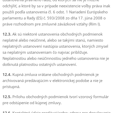
odchýliť, a ktoré by sa v prípade neexistencie voľby práva inak
použili podľa ustanovenia čl. 6 odst. 1 Nariadení Európskeho
parlamentu a Rady (ES) č. 593/2008 zo dňa 17. júna 2008 o
práve rozhodnom pre zmluvné záväzkové vzťahy (Rím I).
12.3.
Ak sú niektoré ustanovenia obchodných podmienok
neplatné alebo neúčinné, alebo se takými stanú, namiesto
neplatných ustanovení nastúpia ustanovenia, ktorých zmysel
sa neplatným ustanoveniam čo najviac približuje.
Neplatnosťou alebo neúčinnosťou jedného ustanovenia nie je
dotknutá platnosťou ostatných ustanovení.
12.4.
Kupná zmluva vrátane obchodných podmienok je
archivovaná predávajúcim v elektronickej podobe a nie je
prístupná.
12.5.
Prílohu obchodných podmienok tvorí vzorový formulár
pre odstúpenie od kúpnej zmluvy.
12.6.
Kontaktné údaje predávajúceho: adresa pre doručovanie