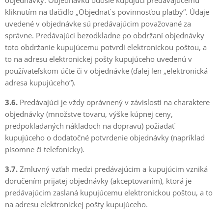
objednávky. Objednávku odošle kupujúci predávajúcemu
kliknutím na tlačidlo „Objednať s povinnosťou platby“. Údaje
uvedené v objednávke sú predávajúcim považované za
správne. Predávajúci bezodkladne po obdržaní objednávky
toto obdržanie kupujúcemu potvrdí elektronickou poštou, a
to na adresu elektronickej pošty kupujúceho uvedenú v
používateľskom účte či v objednávke (ďalej len „elektronická
adresa kupujúceho“).
3.6.
Predávajúci je vždy oprávnený v závislosti na charaktere
objednávky (množstve tovaru, výške kúpnej ceny,
predpokladaných nákladoch na dopravu) požiadať
kupujúceho o dodatočné potvrdenie objednávky (napríklad
písomne či telefonicky).
3.7.
Zmluvný vzťah medzi predávajúcim a kupujúcim vzniká
doručením prijatej objednávky (akceptovaním), ktorá je
predávajúcim zaslaná kupujúcemu elektronickou poštou, a to
na adresu elektronickej pošty kupujúceho.