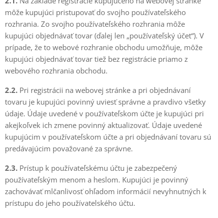
2.1.
Na základe registrácie kupujúceho na webovej stránke
môže kupujúci pristupovať do svojho používateľského
rozhrania. Zo svojho používateľského rozhrania môže
kupujúci objednávať tovar (ďalej len „používateľský účet“). V
prípade, že to webové rozhranie obchodu umožňuje, môže
kupujúci objednávať tovar tiež bez registrácie priamo z
webového rozhrania obchodu.
2.2.
Pri registrácii na webovej stránke a pri objednávaní
tovaru je kupujúci povinný uviesť správne a pravdivo všetky
údaje. Údaje uvedené v používateľskom účte je kupujúci pri
akejkoľvek ich zmene povinný aktualizovať. Údaje uvedené
kupujúcim v používateľskom účte a pri objednávaní tovaru sú
predávajúcim považované za správne.
2.3.
Prístup k používateľskému účtu je zabezpečený
používateľským menom a heslom. Kupujúci je povinný
zachovávať mlčanlivosť ohľadom informácií nevyhnutných k
prístupu do jeho používatelského účtu.