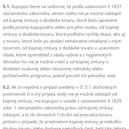
5.1.
Kupujúci berie na vedomie, že podľa ustanovení § 1837
občianskeho zákonníka, okrem iného nie je možné odstúpiť
od kúpnej zmluvy o dodávke tovaru, ktoré bolo upravené
podľa priania kupujúceho alebo pre jeho osobu, od kúpnej
zmluvy o dodávke tovaru, ktoré podlieha rýchlej skaze, ako aj
u tovaru, ktoré bolo po dodání nenávratne zmiešané s iným
tovarom, od kúpnej zmluvy o dodávke tovaru v uzavretom
obale, ktoré spotrebiteľ z obalu vybral a z hygienických
dôvodov ho nie je možné vrátiť a od kúpnej zmluvy o
dodávke zvukovej alebo obrazovej nahrávky alebo
počítačového programu, pokiaľ porušil ich pôvodný obal.
5.2.
Ak sa nejedná o prípad uvedený v čl. 5.1 obchodných
podmienok či o iný prípad, kedy nie je možné odstúpiť od
kúpnej zmluvy, má kupujúci v súlade s ustanovením § 1829
odst. 1 občianskeho zákonníka právo od kúpnej zmluvy
odstúpiť, a to do štrnástich (14) dní od prevzatia tovaru,
pričom v prípade, že predmetom kúpnej zmluvy je niekoľko
druhov tovaru alebo dodanie niekoľkých častí, beží táto lehota