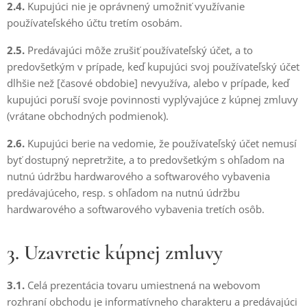
2.4.
Kupujúci nie je oprávnený umožniť využívanie
používateľského účtu tretím osobám.
2.5.
Predávajúci môže zrušiť používateľský účet, a to
predovšetkým v prípade, keď kupujúci svoj používateľský účet
dlhšie než [časové obdobie] nevyužíva, alebo v prípade, keď
kupujúci poruší svoje povinnosti vyplývajúce z kúpnej zmluvy
(vrátane obchodných podmienok).
2.6.
Kupujúci berie na vedomie, že používateľský účet nemusí
byť dostupný nepretržite, a to predovšetkým s ohľadom na
nutnú údržbu hardwarového a softwarového vybavenia
predávajúceho, resp. s ohľadom na nutnú údržbu
hardwarového a softwarového vybavenia tretích osôb.
3. Uzavretie kúpnej zmluvy
3.1.
Celá prezentácia tovaru umiestnená na webovom
rozhraní obchodu je informatívneho charakteru a predávajúci