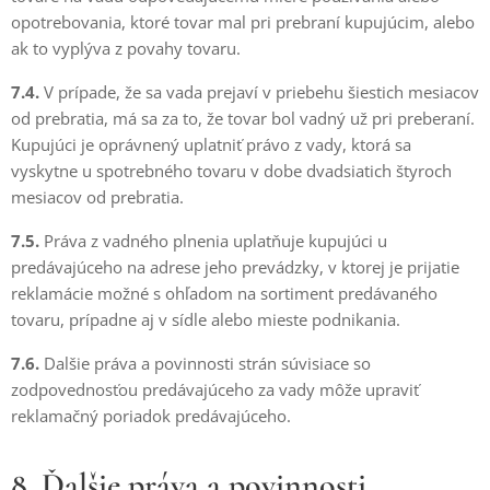
opotrebovania, ktoré tovar mal pri prebraní kupujúcim, alebo
ak to vyplýva z povahy tovaru.
7.4.
V prípade, že sa vada prejaví v priebehu šiestich mesiacov
od prebratia, má sa za to, že tovar bol vadný už pri preberaní.
Kupujúci je oprávnený uplatniť právo z vady, ktorá sa
vyskytne u spotrebného tovaru v dobe dvadsiatich štyroch
mesiacov od prebratia.
7.5.
Práva z vadného plnenia uplatňuje kupujúci u
predávajúceho na adrese jeho prevádzky, v ktorej je prijatie
reklamácie možné s ohľadom na sortiment predávaného
tovaru, prípadne aj v sídle alebo mieste podnikania.
7.6.
Dalšie práva a povinnosti strán súvisiace so
zodpovednosťou predávajúceho za vady môže upraviť
reklamačný poriadok predávajúceho.
8. Ďalšie práva a povinnosti