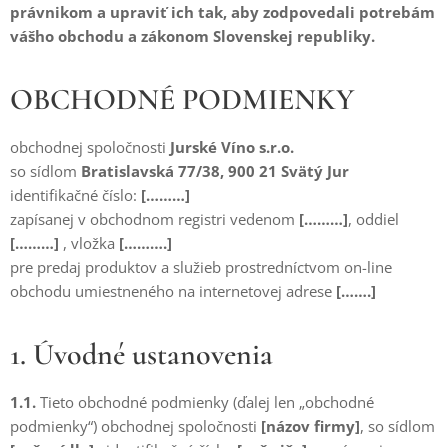
právnikom a upraviť ich tak, aby zodpovedali potrebám
vášho obchodu a zákonom Slovenskej republiky.
OBCHODNÉ PODMIENKY
obchodnej spoločnosti
Jurské Víno s.r.o.
so sídlom
Bratislavská 77/38, 900 21 Svätý Jur
identifikačné číslo:
[………]
zapísanej v obchodnom registri vedenom
[………]
, oddiel
[………]
, vložka
[……….]
pre predaj produktov a služieb prostredníctvom on-line
obchodu umiestneného na internetovej adrese
[…….]
1. Úvodné ustanovenia
1.1.
Tieto obchodné podmienky (ďalej len „obchodné
podmienky“) obchodnej spoločnosti
[názov firmy]
, so sídlom