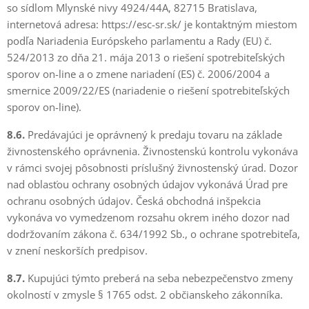
so sídlom Mlynské nivy 4924/44A, 82715 Bratislava,
internetová adresa: https://esc-sr.sk/ je kontaktným miestom
podľa Nariadenia Európskeho parlamentu a Rady (EU) č.
524/2013 zo dňa 21. mája 2013 o riešení spotrebiteľských
sporov on-line a o zmene nariadení (ES) č. 2006/2004 a
smernice 2009/22/ES (nariadenie o riešení spotrebiteľských
sporov on-line).
8.6.
Predávajúci je oprávnený k predaju tovaru na základe
živnostenského oprávnenia. Živnostenskú kontrolu vykonáva
v rámci svojej pôsobnosti príslušný živnostenský úrad. Dozor
nad oblasťou ochrany osobných údajov vykonává Úrad pre
ochranu osobných údajov. Česká obchodná inšpekcia
vykonáva vo vymedzenom rozsahu okrem iného dozor nad
dodržovaním zákona č. 634/1992 Sb., o ochrane spotrebiteľa,
v znení neskorších predpisov.
8.7.
Kupujúci týmto preberá na seba nebezpečenstvo zmeny
okolností v zmysle § 1765 odst. 2 občianskeho zákonníka.