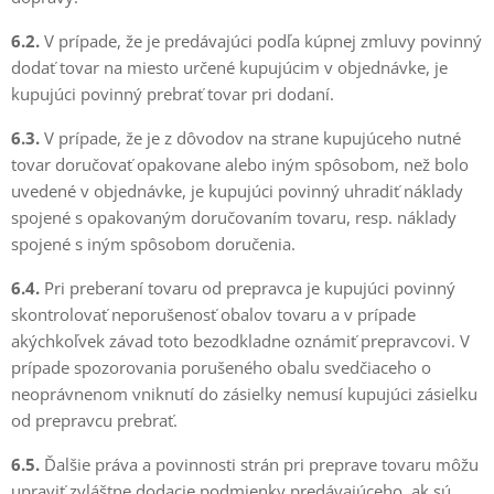
6.2.
V prípade, že je predávajúci podľa kúpnej zmluvy povinný
dodať tovar na miesto určené kupujúcim v objednávke, je
kupujúci povinný prebrať tovar pri dodaní.
6.3.
V prípade, že je z dôvodov na strane kupujúceho nutné
tovar doručovať opakovane alebo iným spôsobom, než bolo
uvedené v objednávke, je kupujúci povinný uhradiť náklady
spojené s opakovaným doručovaním tovaru, resp. náklady
spojené s iným spôsobom doručenia.
6.4.
Pri preberaní tovaru od prepravca je kupujúci povinný
skontrolovať neporušenosť obalov tovaru a v prípade
akýchkoľvek závad toto bezodkladne oznámiť prepravcovi. V
prípade spozorovania porušeného obalu svedčiaceho o
neoprávnenom vniknutí do zásielky nemusí kupujúci zásielku
od prepravcu prebrať.
6.5.
Ďalšie práva a povinnosti strán pri preprave tovaru môžu
upraviť zvláštne dodacie podmienky predávajúceho, ak sú