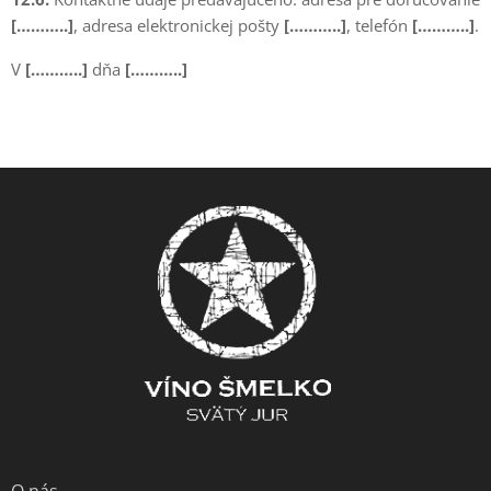
[………..]
, adresa elektronickej pošty
[………..]
, telefón
[………..]
.
V
[………..]
dňa
[………..]