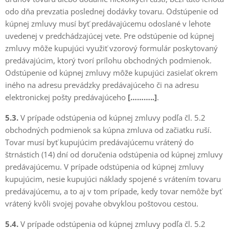
odo dňa prevzatia poslednej dodávky tovaru. Odstúpenie od
kúpnej zmluvy musí byť predávajúcemu odoslané v lehote
uvedenej v predchádzajúcej vete. Pre odstúpenie od kúpnej
zmluvy môže kupujúci využiť vzorový formulár poskytovaný
predávajúcim, ktorý tvorí prílohu obchodných podmienok.
Odstúpenie od kúpnej zmluvy môže kupujúci zasielať okrem
iného na adresu prevádzky predávajúceho či na adresu
elektronickej pošty predávajúceho
[………..]
.
5.3.
V prípade odstúpenia od kúpnej zmluvy podľa čl. 5.2
obchodných podmienok sa kúpna zmluva od začiatku ruší.
Tovar musí byť kupujúcim predávajúcemu vrátený do
štrnástich (14) dní od doručenia odstúpenia od kúpnej zmluvy
predávajúcemu. V prípade odstúpenia od kúpnej zmluvy
kupujúcim, nesie kupujúci náklady spojené s vrátením tovaru
predávajúcemu, a to aj v tom prípade, kedy tovar nemôže byť
vrátený kvôli svojej povahe obvyklou poštovou cestou.
5.4.
V prípade odstúpenia od kúpnej zmluvy podľa čl. 5.2