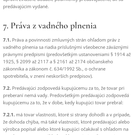
predávajúcim vydané.
7. Práva z vadného plnenia
7.1.
Práva a povinnosti zmluvných strán ohľadom práv z
vadného plnenia sa riadia príslušnými všeobecne záväznými
právnymi predpismi (predovšetkým ustanoveniami § 1914 až
1925, § 2099 až 2117 a § 2161 až 2174 občianskeho
zákonníka a zákonom č. 634/1992 Sb., o ochrane
spotrebiteľa, v znení neskorších predpisov).
7.2.
Predávajúci zodpovedá kupujúcemu za to, že tovar pri
preberaní nemá vady. Predovšetkým predávajúci zodpovedá
kupujúcemu za to, že v dobe, kedy kupujúci tovar prebral:
7.2.1.
má tovar vlastnosti, ktoré si strany dohodli a v prípade,
že dohoda chýba, má také vlastnosti, ktoré predávajúci alebo
výrobca popísal alebo ktoré kupujúci očakával s ohľadom na