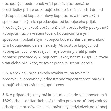
obchodných podmienok vráti predávajúci peňažné
prostriedky prijaté od kupujúceho do štrnástich (14) dní od
odstúpenia od kúpnej zmluvy kupujúcim, a to rovnakým
spôsobom, akým ich predávajúci od kupujúceho prijal.
Predávajúci je taktiež oprávnený vrátiť prostriedky poskytnuté
kupujúcim už pri vrátení tovaru kupujúcim či iným
spôsobom, pokiaľ s tým kupujúci bude súhlasiť a nevzniknú
tým kupujúcemu ďalšie náklady. Ak odstúpi kupujúci od
kúpnej zmluvy, predávajúci nie je povinný vrátiť prijaté
peňažné prostriedky kupujúcemu skôr, než mu kupujúci tovar
vráti alebo preukáže, že tovar predávajúcemu odoslal.
5.5.
Nárok na úhradu škody vzniknutej na tovare je
predávajúci oprávnený jednostranne započítať proti nároku
kupujúceho na vrátenie kúpnej ceny.
5.6.
V prípadoch, kedy má kupujúci v súlade s ustanovením §
1829 odst. 1 občianskeho zákonníka právo od kúpnej zmluvy
odstúpiť, je predávajúci tiež oprávnený kedykoľvek od kúpnej