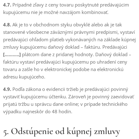
4.7.
Prípadné zľavy z ceny tovaru poskytnuté predávajúcim
kupujúcemu nie je možné navzájom kombinovať.
4.8.
Ak je to v obchodnom styku obvyklé alebo ak je tak
stanovené všeobecne záväznými právnymi predpismi, vystaví
predávajúci ohľadom platieb vykonávaných na základe kúpnej
zmluvy kupujúcemu daňový doklad – faktúru. Predávajúci
[………..]
plátcom dane z pridanej hodnoty. Daňový doklad –
faktúru vystaví predávajúci kupujúcemu po uhradení ceny
tovaru a zašle ho v elektronickej podobe na elektronickú
adresu kupujúceho.
4.9.
Podľa zákona o evidencii tržieb je predávajúci povinný
vystaviť kupujúcemu účtenku. Zároveň je povinný zaevidovať
prijatú tržbu u správcu dane online; v prípade technického
výpadku najneskôr do 48 hodín.
5. Odstúpenie od kúpnej zmluvy