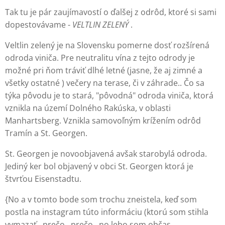
Tak tu je pár zaujímavostí o ďalšej z odrôd, ktoré si sami
dopestovávame -
VELTLIN ZELENÝ
.
Veltlin zelený je na Slovensku pomerne dosť rozšírená
odroda viniča. Pre neutralitu vína z tejto odrody je
možné pri ňom tráviť dlhé letné (jasne, že aj zimné a
všetky ostatné ) večery na terase, či v záhrade.. Čo sa
týka pôvodu je to stará, "pôvodná" odroda viniča, ktorá
vznikla na území Dolného Rakúska, v oblasti
Manhartsberg. Vznikla samovoľným krížením odrôd
Tramín a St. Georgen.
St. Georgen je novoobjavená avšak starobylá odroda.
Jediný ker bol objavený v obci St. Georgen ktorá je
štvrťou Eisenstadtu.
{No a v tomto bode som trochu zneistela, keď som
postla na instagram túto informáciu (ktorú som stihla
vymazať...prečo.. prečo.. no lebo som občas