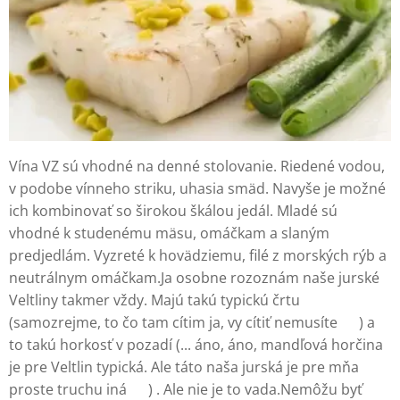
Vína VZ sú vhodné na denné stolovanie. Riedené vodou,
v podobe vínneho striku, uhasia smäd. Navyše je možné
ich kombinovať so širokou škálou jedál. Mladé sú
vhodné k studenému mäsu, omáčkam a slaným
predjedlám. Vyzreté k hovädziemu, filé z morských rýb a
neutrálnym omáčkam.Ja osobne rozoznám naše jurské
Veltliny takmer vždy. Majú takú typickú črtu
(samozrejme, to čo tam cítim ja, vy cítiť nemusíte 😏) a
to takú horkosť v pozadí (... áno, áno, mandľová horčina
je pre Veltlin typická. Ale táto naša jurská je pre mňa
proste truchu iná 🥰) . Ale nie je to vada.Nemôžu byť