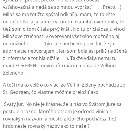
vzťahovačná a nedá sa so mnou vydržať 🙈... Preto... ) .
Miloš sa ma totižto spýtal odkiaľ ju mám, že to ešte
nepočul. No a ja som si v tomto okamihu uvedomila, že
tiež som o tom čítala prvý krát . No tu prichádzajú vhod
Milošove zručnosti v overovaní všetkého možného aj
nemožného 😄🙏🏻 (tým ale nechcem povedať, že ja
informácie neoverujem .. len som bola asi príliš nadšená
z informácie toť hľa nižšie 👇🏻). Takže vďaka nemu tu
máme OVERENÚ novú informáciu o pôvode Veltinu
Zeleného 😁.
A teší ma to celé o to viac, že Veltlin Zelený pochádza zo
St. Georgen, čo vlastne môžme preložiť ako
Svätý Jur. No nie je krásne, že u nás vo Svätom Jure sa
pestuje hrozno, ktorého otcom je odroda viniča s
rovnakým názvom a mesto z ktorého pochádza tiež
hrdo nesie rovnaký názov ako to naše ?