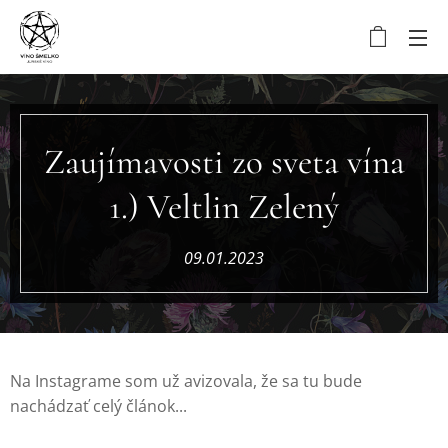
Zaujímavosti zo sveta vína
1.) Veltlin Zelený
09.01.2023
Na Instagrame som už avizovala, že sa tu bude
nachádzať celý článok...