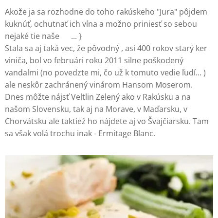
Akože ja sa rozhodne do toho rakúskeho "Jura" pôjdem
kuknúť, ochutnať ich vína a možno priniesť so sebou
nejaké tie naše 😁... }
Stala sa aj taká vec, že pôvodný , asi 400 rokov starý ker
viniča, bol vo februári roku 2011 silne poškodený
vandalmi (no povedzte mi, čo už k tomuto vedie ľudí... )
ale neskôr zachránený vinárom Hansom Moserom.
Dnes môžte nájsť Veltlin Zelený ako v Rakúsku a na
našom Slovensku, tak aj na Morave, v Maďarsku, v
Chorvátsku ale taktiež ho nájdete aj vo Švajčiarsku. Tam
sa však volá trochu inak - Ermitage Blanc.