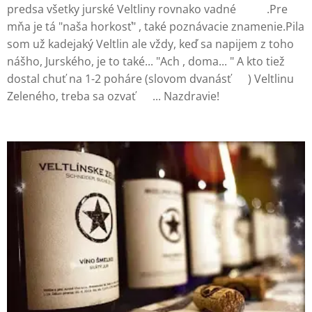
predsa všetky jurské Veltliny rovnako vadné ☝🏻😃.Pre
mňa je tá "naša horkosť" , také poznávacie znamenie.Pila
som už kadejaký Veltlin ale vždy, keď sa napijem z toho
nášho, Jurského, je to také... "Ach , doma... " A kto tiež
dostal chuť na 1-2 poháre (slovom dvanásť 😄) Veltlinu
Zeleného, treba sa ozvať 😏... Nazdravie! 🥂