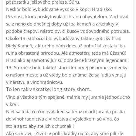
pozostatku jelšového pralesa, Šúru.
Neskôr bolo vybudované vysoko v kopci Hradisko.
Pevnosť, ktorá poskytovala ochranu obyvateľom. Zachoval
sa z neho do dnešnej doby už iba kameň a artefakty v
podobe črepov, nástrojov, či kusov vodovodného potrubia.
Okolo 13. storočia bol vybudovaný taktiež gotický hrad
Biely Kameň, z ktorého nám dnes už bohužiaľ zostala iba
ruina obrastená prírodou. Ale atmosféru teda má úžasnú!
Hrad ako aj samotný Jur sú opradené krásnymi legendami.
13. Storočie bolo taktiež storočím prvej písomnej zmienky
o našom meste a už vtedy bolo známe, že sa ľudia venujú
vinárstvu a vinohradníctvu.
To len tak v skratke, long story short...
Víno a všetko s tým spojené, máme my Jurania jednoducho
v krvi.
Niet sa teda čo čudovať, keď sa teraz mladí Jurania pustia
do vinohradníctva a vinárstva a výsledkom sú vína, čo
stoja za to aby ste ich ochutnali !
Ako sa vraví, "Život je príliš krátky na to, aby sme pili zlé