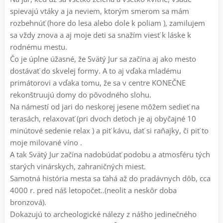
spievajú vtáky a ja neviem, ktorým smerom sa mám
rozbehnúť (hore do lesa alebo dole k poliam ), zamilujem
sa vždy znova a aj moje deti sa snažím viesť k láske k
rodnému mestu.
Čo je úplne úžasné, že Svätý Jur sa začína aj ako mesto
dostávať do skvelej formy. A to aj vďaka mladému
primátorovi a vďaka tomu, že sa v centre KONEČNE
rekonštruujú domy do pôvodného slohu.
Na námestí od jari do neskorej jesene môžem sedieť na
terasách, relaxovať (pri dvoch deťoch je aj obyčajné 10
minútové sedenie relax ) a piť kávu, dať si raňajky, či piť to
moje milované víno .
A tak Svätý Jur začína nadobúdať podobu a atmosféru tých
starých vinárskych, zahraničných miest.
Samotná história mesta sa ťahá až do pradávnych dôb, cca
4000 r. pred náš letopočet..(neolit a neskôr doba
bronzová).
Dokazujú to archeologické nálezy z nášho jedinečného