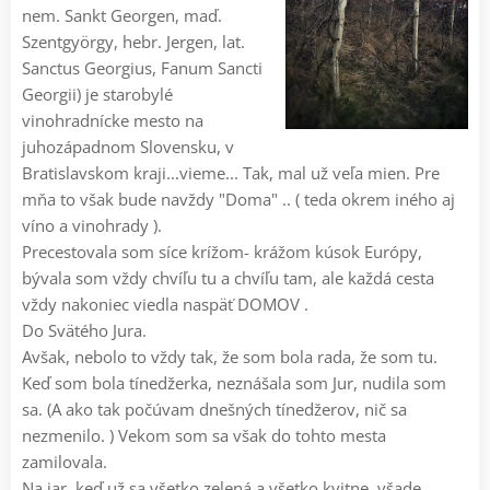
nem. Sankt Georgen, maď.
Szentgyörgy, hebr. Jergen, lat.
Sanctus Georgius, Fanum Sancti
Georgii) je starobylé
vinohradnícke mesto na
juhozápadnom Slovensku, v
Bratislavskom kraji...vieme... Tak, mal už veľa mien. Pre
mňa to však bude navždy "Doma" .. ( teda okrem iného aj
víno a vinohrady ).
Precestovala som síce krížom- krážom kúsok Európy,
bývala som vždy chvíľu tu a chvíľu tam, ale každá cesta
vždy nakoniec viedla naspäť DOMOV .
Do Svätého Jura.
Avšak, nebolo to vždy tak, že som bola rada, že som tu.
Keď som bola tínedžerka, neznášala som Jur, nudila som
sa. (A ako tak počúvam dnešných tínedžerov, nič sa
nezmenilo. ) Vekom som sa však do tohto mesta
zamilovala.
Na jar, keď už sa všetko zelená a všetko kvitne, všade