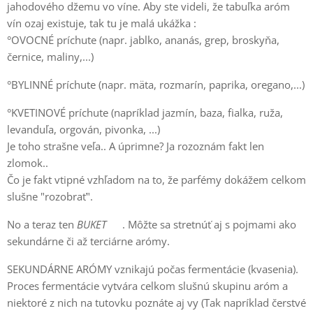
jahodového džemu vo víne. Aby ste videli, že tabuľka aróm
vín ozaj existuje, tak tu je malá ukážka :
°OVOCNÉ príchute (napr. jablko, ananás, grep, broskyňa,
černice, maliny,...)
°BYLINNÉ príchute (napr. mäta, rozmarín, paprika, oregano,...)
°KVETINOVÉ príchute (napríklad jazmín, baza, fialka, ruža,
levanduľa, orgován, pivonka, ...)
Je toho strašne veľa.. A úprimne? Ja rozoznám fakt len
zlomok..
Čo je fakt vtipné vzhľadom na to, že parfémy dokážem celkom
slušne "rozobrať".
No a teraz ten
BUKET
😏. Môžte sa stretnúť aj s pojmami ako
sekundárne či až terciárne arómy.
SEKUNDÁRNE ARÓMY vznikajú počas fermentácie (kvasenia).
Proces fermentácie vytvára celkom slušnú skupinu aróm a
niektoré z nich na tutovku poznáte aj vy (Tak napríklad čerstvé