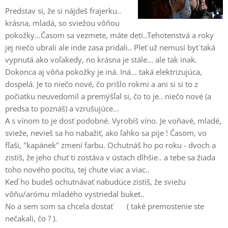
Predstav si, že si nájdeš frajerku..
krásna, mladá, so sviežou vôňou
pokožky...Časom sa vezmete, máte deti..Tehotenstvá a roky
jej niečo ubrali ale inde zasa pridali.. Pleť už nemusí byť taká
vypnutá ako voľakedy, no krásna je stále... ale tak inak.
Dokonca aj vôňa pokožky je iná. Iná... taká elektrizujúca,
dospelá. Je to niečo nové, čo prišlo rokmi a ani si si to z
počiatku neuvedomil a premýšľal si, čo to je.. niečo nové (a
predsa to poznáš) a vzrušujúce...
A s vínom to je dosť podobné. Vyrobíš víno. Je voňavé, mladé,
svieže, nevieš sa ho nabažiť, ako ľahko sa pije ! Časom, vo
fľaši, "kapánek" zmení farbu. Ochutnáš ho po roku - dvoch a
zistíš, že jeho chuť ti zostáva v ústach dlhšie.. a tebe sa žiada
toho nového pocitu, tej chute viac a viac..
Keď ho budeš ochutnávať nabudúce zistíš, že sviežu
vôňu/arómu mladého vystriedal buket..
No a sem som sa chcela dostať 😌 ( také premostenie ste
nečakali, čo ? ).