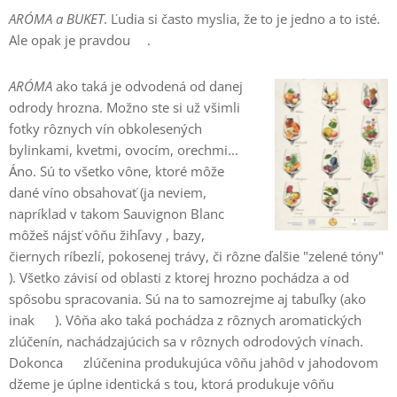
ARÓMA a BUKET
. Ľudia si často myslia, že to je jedno a to isté.
Ale opak je pravdou☝🏻.
ARÓMA
ako taká je odvodená od danej
odrody hrozna. Možno ste si už všimli
fotky rôznych vín obkolesených
bylinkami, kvetmi, ovocím, orechmi...
Áno. Sú to všetko vône, ktoré môže
dané víno obsahovať (ja neviem,
napríklad v takom Sauvignon Blanc
môžeš nájsť vôňu žihľavy , bazy,
čiernych ríbezlí, pokosenej trávy, či rôzne ďalšie "zelené tóny"
). Všetko závisí od oblasti z ktorej hrozno pochádza a od
spôsobu spracovania. Sú na to samozrejme aj tabuľky (ako
inak 😅). Vôňa ako taká pochádza z rôznych aromatických
zlúčenín, nachádzajúcich sa v rôznych odrodových vínach.
Dokonca☝🏻 zlúčenina produkujúca vôňu jahôd v jahodovom
džeme je úplne identická s tou, ktorá produkuje vôňu