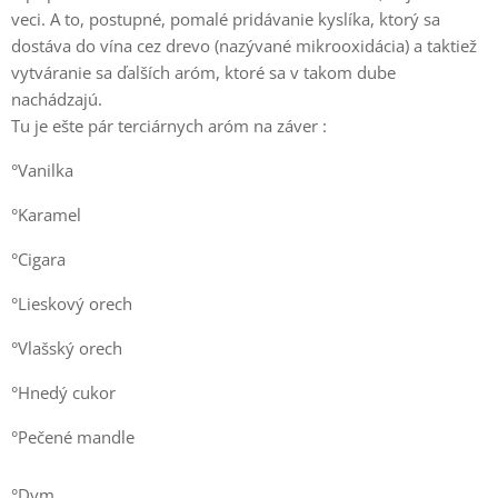
veci. A to, postupné, pomalé pridávanie kyslíka, ktorý sa
dostáva do vína cez drevo (nazývané mikrooxidácia) a taktiež
vytváranie sa ďalších aróm, ktoré sa v takom dube
nachádzajú.
Tu je ešte pár terciárnych aróm na záver :
°Vanilka
°Karamel
°Cigara
°Lieskový orech
°Vlašský orech
°Hnedý cukor
°Pečené mandle
°Dym