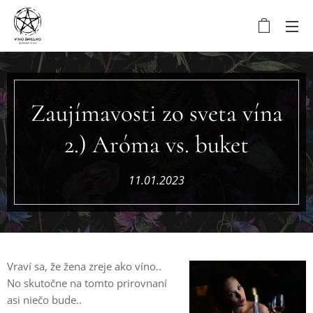
Zaujímavosti zo sveta vína
2.) Aróma vs. buket
11.01.2023
Vraví sa, že žena zreje ako víno..
No skutočne na tomto prirovnaní
asi niečo bude..