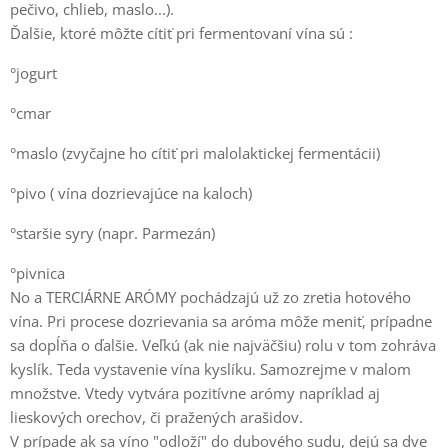
pečivo, chlieb, maslo...).
Ďalšie, ktoré môžte cítiť pri fermentovaní vína sú :
°jogurt
°cmar
°maslo (zvyčajne ho cítiť pri malolaktickej fermentácii)
°pivo ( vína dozrievajúce na kaloch)
°staršie syry (napr. Parmezán)
°pivnica
No a TERCIÁRNE ARÓMY pochádzajú už zo zretia hotového
vína. Pri procese dozrievania sa aróma môže meniť, prípadne
sa dopĺňa o ďalšie. Veľkú (ak nie najväčšiu) rolu v tom zohráva
kyslík. Teda vystavenie vína kyslíku. Samozrejme v malom
množstve. Vtedy vytvára pozitívne arómy napríklad aj
lieskových orechov, či pražených arašidov.
V prípade ak sa víno "odloží" do dubového sudu, dejú sa dve