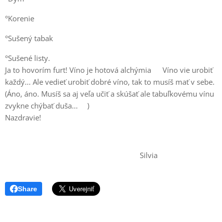
°Korenie
°Sušený tabak
°Sušené listy.
Ja to hovorím furt! Víno je hotová alchýmia ☝🏻Víno vie urobiť
každý... Ale vedieť urobiť dobré víno, tak to musíš mať v sebe.
(Áno, áno. Musíš sa aj veľa učiť a skúšať ale tabuľkovému vínu
zvykne chýbať duša...😏)
Nazdravie! 🥂
Silvia
Share