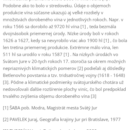
Podobne ako to bolo v stredoveku. Údaje o objemoch
produkcie vína súčasne ukazujú aj veľké rozdiely v
množstvách dorobeného vína v jednotlivých rokoch. Napr. v
roku 1566 sa dorobilo až 9720 hl vína [1] , teda bezmála
dvojnásobok priemernej úrody. Nízke úrody boli v rokoch
1626 a 1627, kedy sa nevyrobilo viac ako 1900 hl [1] , čo bola
len tretina priemernej produkcie. Extrémne málo vína, len
511 hl sa urodilo v roku 1587 [1] . Na nízkych úrodách vo
Svätom Jure v 20-tych rokoch 17. storočia sa okrem možných
nepriaznivých klimatických pomerov [2] podieľali aj dôsledky
Betlenovho povstania a tzv. tridsaťročnej vojny (1618 - 1648)
[3]. Pôdne a klimatické podmienky svätojurského chotára už
nedovoľovali ďalšie rozšírenie plochy viníc, čo bol predpoklad
trvalého zvýšenia objemu dorobeného vína [3]
[1] ŠABA pob. Modra, Magistrát mesta Svätý Jur
[2] PAVELEK Juraj, Geografia krajiny Jur pri Bratislave, 1977