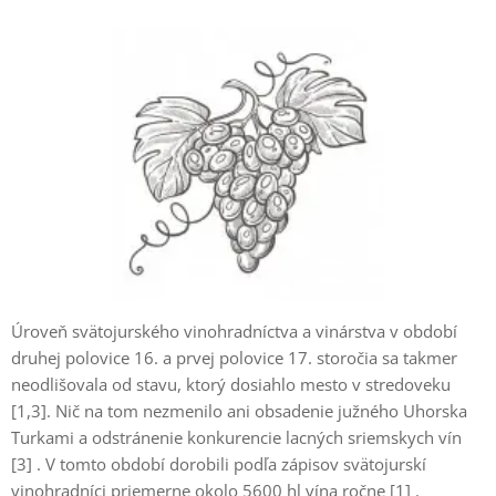
Úroveň svätojurského vinohradníctva a vinárstva v období
druhej polovice 16. a prvej polovice 17. storočia sa takmer
neodlišovala od stavu, ktorý dosiahlo mesto v stredoveku
[1,3]. Nič na tom nezmenilo ani obsadenie južného Uhorska
Turkami a odstránenie konkurencie lacných sriemskych vín
[3] . V tomto období dorobili podľa zápisov svätojurskí
vinohradníci priemerne okolo 5600 hl vína ročne [1] .